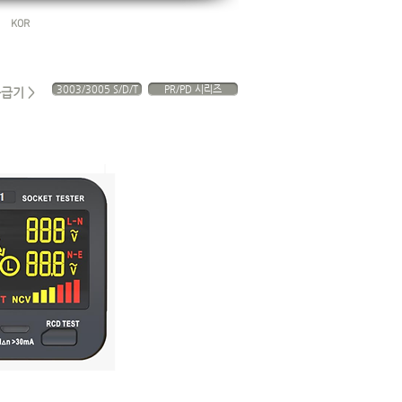
│
KOR
3003/3005 S/D/T
PR/PD 시리즈
급기 >