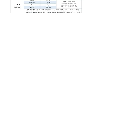
(주)프로텍인스트루먼트
​서울특별시 구로구 부광로88(항동)
구로SKV1센터 B동 1002호
Tel :
070-8866-8244
Fax :
032-724-4292
Email :
protek@protekinst.com
Web :
www.protekinst.com