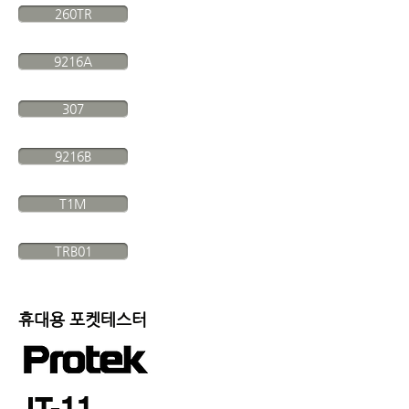
260TR
9216A
307
9216B
T1M
TRB01
​휴대용 포켓테스터
JT-11