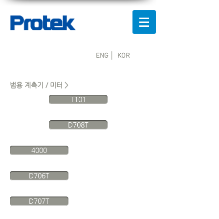
ENG │
KOR
범용 계측기 / 미터 >
T101
D708T
4000
D706T
D707T