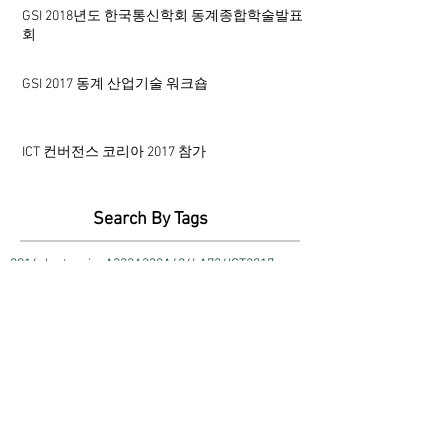
GSI 2018년도 한국통신학회 동계종합학술발표
회
GSI 2017 동계 산업기술 워크숍
ICT 컨버전스 코리아 2017 참가
Search By Tags
2016electronica
A333
A338
A434L
A734
ICT2017
PROTEK
PROTEK A734
gsi
rf master a434l analyzer
계측기
독일전자전
동계통신학회
사이트마스터
스펙트럼분석기
지에스인스텍
캡스톤디자인
통신학회
휴]
휴대용스펙트럼분석기
(주)프로텍인스트루먼트
​서울특별시 구로구 부광로88(항동)
구로SKV1센터 B동 1002호