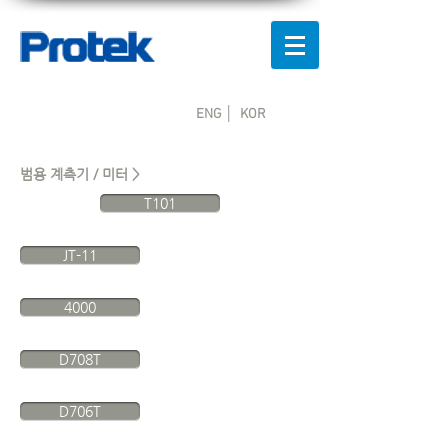
ENG │
KOR
범용 계측기 / 미터 >
T101
JT-11
4000
D708T
D706T