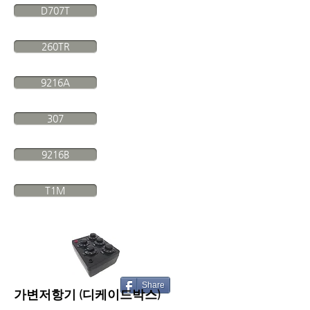
D707T
260TR
9216A
307
9216B
T1M
Share
​가변저항기 (디케이드박스)