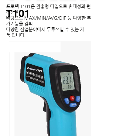
온도계
프로텍 T101은 권총형 타입으로 휴대성과 편
T101
리성을
바탕으로
MAX/MIN/AVG/DIF 등 다양한 부
가기능을 갖춰
다양한 산업분야에서 두루쓰일 수 있는 제
품
입니다.