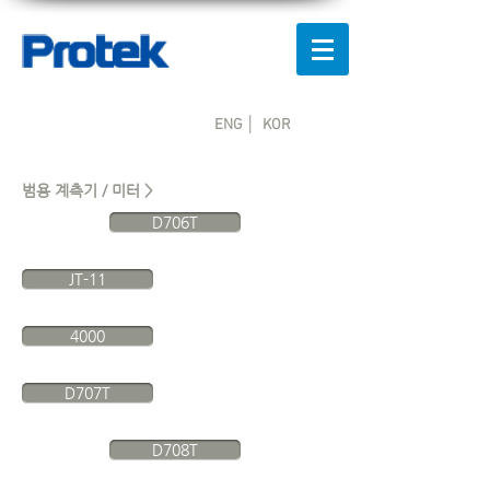
ENG │
KOR
범용 계측기 / 미터 >
D706T
JT-11
4000
D707T
D708T